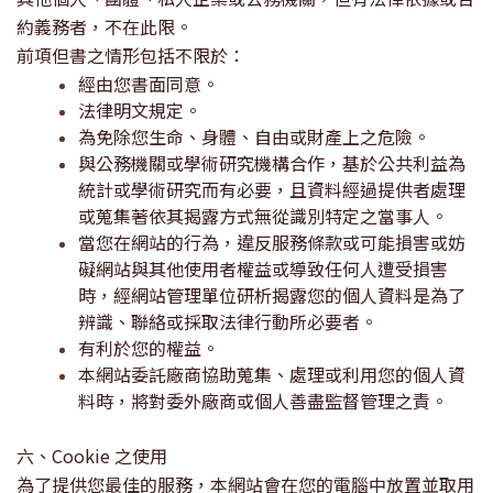
約義務者，不在此限。
前項但書之情形包括不限於：
經由您書面同意。
法律明文規定。
為免除您生命、身體、自由或財產上之危險。
與公務機關或學術研究機構合作，基於公共利益為
統計或學術研究而有必要，且資料經過提供者處理
或蒐集著依其揭露方式無從識別特定之當事人。
當您在網站的行為，違反服務條款或可能損害或妨
礙網站與其他使用者權益或導致任何人遭受損害
時，經網站管理單位研析揭露您的個人資料是為了
辨識、聯絡或採取法律行動所必要者。
有利於您的權益。
本網站委託廠商協助蒐集、處理或利用您的個人資
料時，將對委外廠商或個人善盡監督管理之責。
六、
Cookie
之使用
為了提供您最佳的服務，本網站會在您的電腦中放置並取用